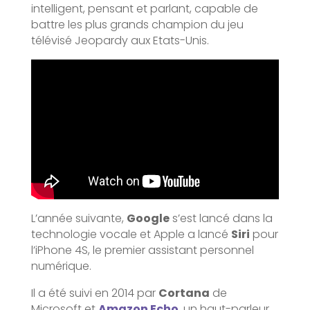
intelligent, pensant et parlant, capable de
battre les plus grands champion du jeu
télévisé Jeopardy aux Etats-Unis.
L’année suivante,
Google
s’est lancé dans la
technologie vocale et Apple a lancé
Siri
pour
l’iPhone 4S, le premier assistant personnel
numérique.
Il a été suivi en 2014 par
Cortana
de
Microsoft et
Amazon Echo
, un haut-parleur