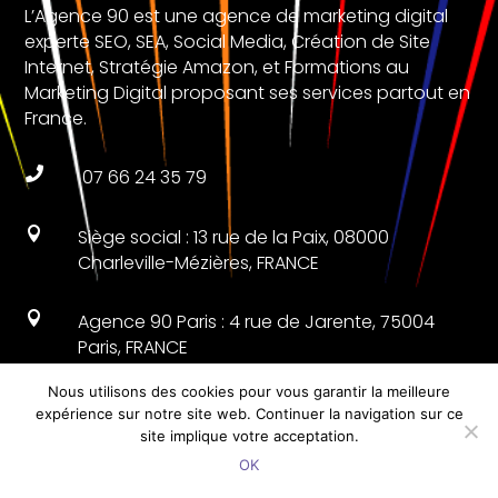
L’Agence 90 est une agence de marketing digital
experte SEO, SEA, Social Media, Création de Site
Internet, Stratégie Amazon, et Formations au
Marketing Digital proposant ses services partout en
France.

07 66 24 35 79

Siège social : 13 rue de la Paix, 08000
Charleville-Mézières, FRANCE

Agence 90 Paris : 4 rue de Jarente, 75004
Paris, FRANCE
Nous utilisons des cookies pour vous garantir la meilleure

Agence 90 Lille : 22 rue de Nantes, 59000 Lille,
expérience sur notre site web. Continuer la navigation sur ce
FRANCE
site implique votre acceptation.
OK

Lun – Ven 9.00 – 18.00h