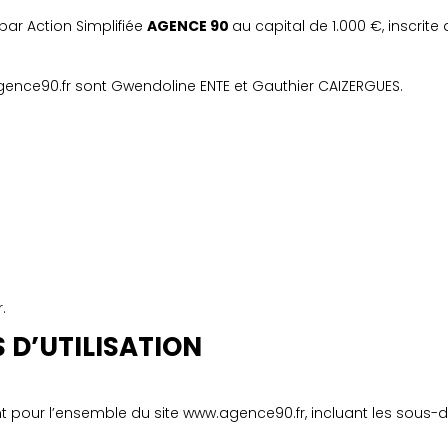
 par Action Simplifiée
AGENCE 90
au capital de 1.000 €, inscri
agence90.fr sont Gwendoline ENTE et Gauthier CAIZERGUES.
.
 D’UTILISATION
ent pour l’ensemble du site www.agence90.fr, incluant les so