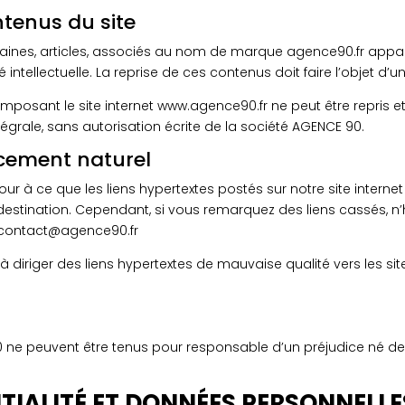
ntenus du site
ines, articles, associés au nom de marque agence90.fr appart
té intellectuelle. La reprise de ces contenus doit faire l’objet d
posant le site internet www.agence90.fr ne peut être repris et 
égrale, sans autorisation écrite de la société AGENCE 90.
ncement naturel
our à ce que les liens hypertextes postés sur notre site interne
destination. Cependant, si vous remarquez des liens cassés, n’
: contact@agence90.fr
 à diriger des liens hypertextes de mauvaise qualité vers les s
0 ne peuvent être tenus pour responsable d’un préjudice né de 
TIALITÉ ET DONN
ÉES PERSONNELLE