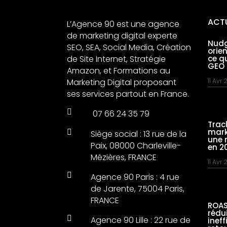
ACT
L’Agence 90 est une agence
de marketing digital experte
Nudg
SEO, SEA, Social Media, Création
orie
de Site Internet, Stratégie
ce q
GEO
Amazon, et Formations au
Marketing Digital proposant
11 Avr
ses services partout en France.

07 66 24 35 79
Trac
mark

Siège social : 13 rue de la
une 
Paix, 08000 Charleville-
en 2
Mézières, FRANCE
11 Avr

Agence 90 Paris : 4 rue
de Jarente, 75004 Paris,
FRANCE
ROAS
rédu

Agence 90 Lille : 22 rue de
inef