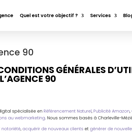
gence
Quel est votre objectif ?
Services
Blo
ence 90
CONDITIONS GÉNÉRALES D’UTI
 L’AGENCE 90
gital spécialisée en
Référencement Naturel
,
Publicité Amazon
,
ons au webmarketing
.
Nous sommes basés à Charleville-Méziè
r notoriété
,
acquérir de nouveaux clients
et
générer de nouvell