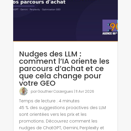
Nudges des LLM :
comment l’IA oriente les
parcours d’achat et ce
que cela change pour
votre GEO
par
Gauthier Caizergues
|
11 Avr 2026
Temps de lecture :
4
minutes
45 % des suggestions proactives des LLM
sont orientées vers les prix et les
promotions. Découvrez comment les
nudges de ChatGPT, Gemini, Perplexity et