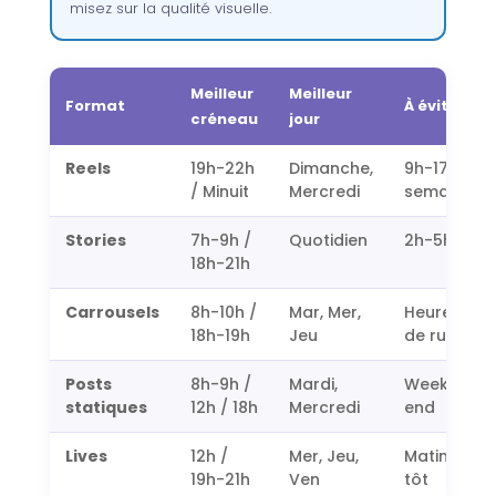
misez sur la qualité visuelle.
Meilleur
Meilleur
Format
À éviter
créneau
jour
Reels
19h-22h
Dimanche,
9h-17h
/ Minuit
Mercredi
semaine
Stories
7h-9h /
Quotidien
2h-5h
18h-21h
Carrousels
8h-10h /
Mar, Mer,
Heures
18h-19h
Jeu
de rush
Posts
8h-9h /
Mardi,
Week-
statiques
12h / 18h
Mercredi
end
Lives
12h /
Mer, Jeu,
Matin
19h-21h
Ven
tôt