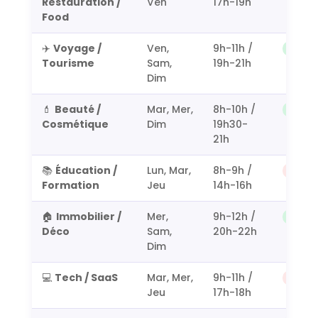
Restauration /
Ven
17h-19h
Food
✈️
Voyage /
Ven,
9h-11h /
Excell
Tourisme
Sam,
19h-21h
Dim
💄
Beauté /
Mar, Mer,
8h-10h /
Bon (
Cosmétique
Dim
19h30-
21h
📚
Éducation /
Lun, Mar,
8h-9h /
Faible
Formation
Jeu
14h-16h
🏠
Immobilier /
Mer,
9h-12h /
Très 
Déco
Sam,
20h-22h
Dim
💻
Tech / SaaS
Mar, Mer,
9h-11h /
À évit
Jeu
17h-18h