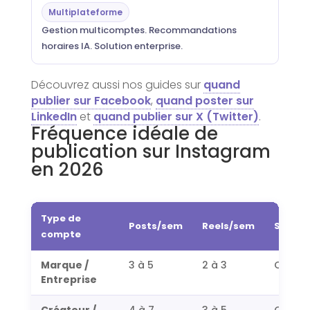
Multiplateforme
Gestion multicomptes. Recommandations
horaires IA. Solution enterprise.
Découvrez aussi nos guides sur
quand
publier sur Facebook
,
quand poster sur
LinkedIn
et
quand publier sur X (Twitter)
.
Fréquence idéale de
publication sur Instagram
en 2026
Type de
Posts/sem
Reels/sem
Stories
compte
Marque /
3 à 5
2 à 3
Quotid
Entreprise
Créateur /
4 à 7
3 à 5
Quotid