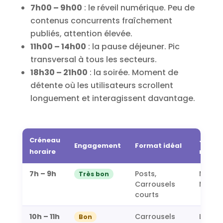
7h00 – 9h00
: le réveil numérique. Peu de
contenus concurrents fraîchement
publiés, attention élevée.
11h00 – 14h00
: la pause déjeuner. Pic
transversal à tous les secteurs.
18h30 – 21h00
: la soirée. Moment de
détente où les utilisateurs scrollent
longuement et interagissent davantage.
Créneau
Jours
Engagement
Format idéal
horaire
reco
7h – 9h
Posts,
Mardi,
Très bon
Carrousels
Mercre
courts
10h – 11h
Carrousels
Lun-M
Bon