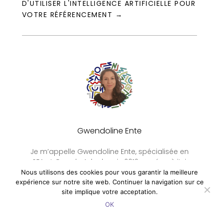
D'UTILISER L'INTELLIGENCE ARTIFICIELLE POUR
VOTRE RÉFÉRENCEMENT
→
Gwendoline Ente
Je m’appelle Gwendoline Ente, spécialisée en
SEA et Google Ads depuis 2012, année où j’ai
rejoint le siège social de La Redoute à Roubaix.
Nous utilisons des cookies pour vous garantir la meilleure
Pendant 4 ans, j’ai occupé la fonction de
expérience sur notre site web. Continuer la navigation sur ce
responsable des flux Google Shopping et des
site implique votre acceptation.
comparateurs de prix dans l’équipe marketing
OK
de Matthieu Coilliot. À la suite de cette