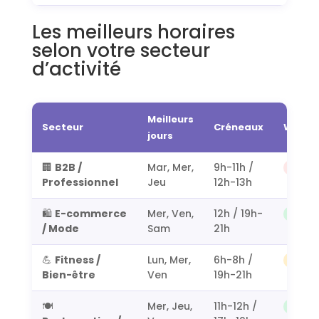
Les meilleurs horaires
selon votre secteur
d’activité
Meilleurs
Secteur
Créneaux
Week-
jours
🏢
B2B /
Mar, Mer,
9h-11h /
À évit
Professionnel
Jeu
12h-13h
🛍️
E-commerce
Mer, Ven,
12h / 19h-
Très 
/ Mode
Sam
21h
💪
Fitness /
Lun, Mer,
6h-8h /
Bon (
Bien-être
Ven
19h-21h
🍽️
Mer, Jeu,
11h-12h /
Très 