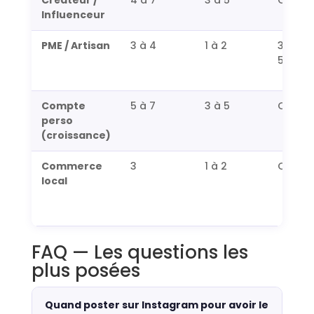
Influenceur
PME / Artisan
3 à 4
1 à 2
3 à
5/sem
Compte
5 à 7
3 à 5
Quotid
perso
(croissance)
Commerce
3
1 à 2
Quotid
local
FAQ — Les questions les
plus posées
Quand poster sur Instagram pour avoir le