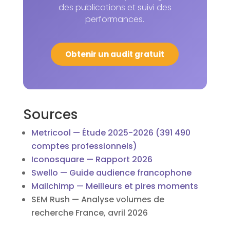
des publications et suivi des
performances.
Obtenir un audit gratuit
Sources
Metricool — Étude 2025-2026 (391 490
comptes professionnels)
Iconosquare — Rapport 2026
Swello — Guide audience francophone
Mailchimp — Meilleurs et pires moments
SEM Rush — Analyse volumes de
recherche France, avril 2026