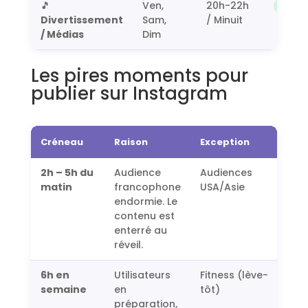
🎵
Ven,
20h-22h
Excell
Divertissement
Sam,
/ Minuit
/ Médias
Dim
Les pires moments pour
publier sur Instagram
Créneau
Raison
Exception
2h – 5h du
Audience
Audiences
matin
francophone
USA/Asie
endormie. Le
contenu est
enterré au
réveil.
6h en
Utilisateurs
Fitness (lève-
semaine
en
tôt)
préparation,