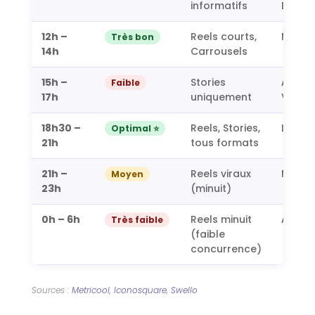
informatifs
Dim
12h –
Reels courts,
Mar a
Très bon
14h
Carrousels
15h –
Stories
À évit
Faible
17h
uniquement
Ven)
18h30 –
Reels, Stories,
Lun-Ve
Optimal ⭐
21h
tous formats
21h –
Reels viraux
Mer, V
Moyen
23h
(minuit)
0h – 6h
Reels minuit
À évite
Très faible
(faible
concurrence)
Sources :
Metricool
,
Iconosquare
,
Swello