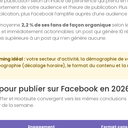
 publication selon un indice de pertinence qui prend en
tement de votre audience et l’heure de publication. Plu
lication, plus Facebook l’amplifie auprès d’une audience 
n moyenne
2,2 % de ses fans de façon organique
selon l
tuits et immédiatement actionnables. Un post qui génère 10
ois supérieure à un post qui n’en génère aucune.
ming idéal :
votre secteur d’activité, la démographie de 
éographie (décalage horaire), le format du contenu et l
pour publier sur Facebook en 202
uffer et Hootsuite convergent vers les mêmes conclusions
r de la semaine.
Engagement
Format conse