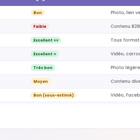
Photo, lien v
Bon
Contenu B2B
Faible
Tous formats
Excellent ⭐⭐
Vidéo, carro
Excellent ⭐
Photo légère
Très bon
Contenu dive
Moyen
Vidéo, Facebo
Bon (sous-estimé)