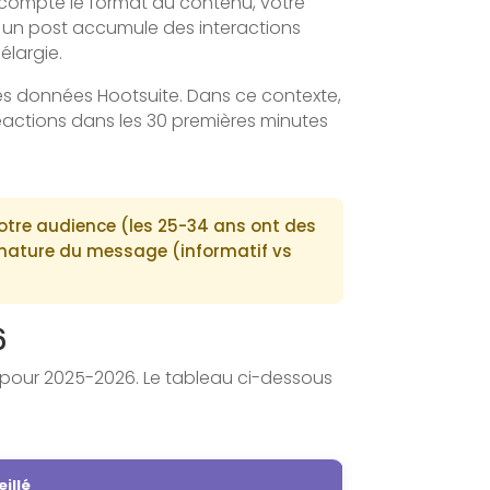
 compte le format du contenu, votre
s un post accumule des interactions
élargie.
es données Hootsuite. Dans ce contexte,
 réactions dans les 30 premières minutes
votre audience (les 25-34 ans ont des
a nature du message (informatif vs
6
 pour 2025-2026. Le tableau ci-dessous
illé