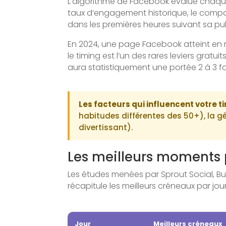
L’algorithme de Facebook évalue chaque
taux d’engagement historique, le compor
dans les premières heures suivant sa pub
En 2024, une page Facebook atteint e
le timing est l’un des rares leviers gra
aura statistiquement une portée 2 à 3 f
Les facteurs qui influencent votre ti
habitudes différentes des 50+), la g
divertissant).
Les meilleurs moments 
Les études menées par Sprout Social, B
récapitule les meilleurs créneaux par jou
Jour
Meilleurs créneaux