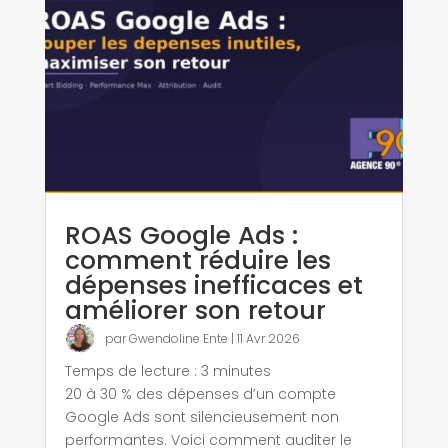
ROAS Google Ads :
comment réduire les
dépenses inefficaces et
améliorer son retour
par
Gwendoline Ente
|
11 Avr 2026
Temps de lecture :
3
minutes
20 à 30 % des dépenses d’un compte
Google Ads sont silencieusement non
performantes. Voici comment auditer le