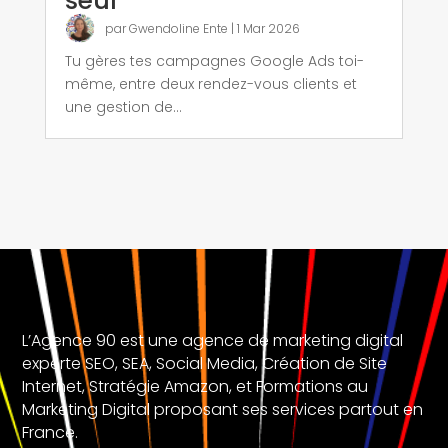
seul
par
Gwendoline Ente
|
1 Mar 2026
Tu gères tes campagnes Google Ads toi-
même, entre deux rendez-vous clients et
une gestion de...
L’Agence 90 est une agence de marketing digital
experte SEO, SEA, Social Media, Création de Site
Internet, Stratégie Amazon, et Formations au
Marketing Digital proposant ses services partout en
France.