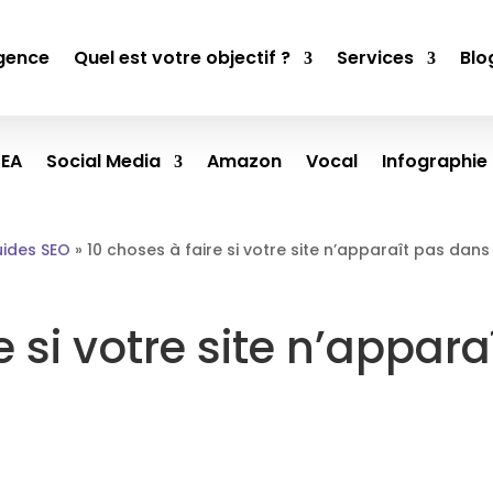
gence
Quel est votre objectif ?
Services
Blo
SEA
Social Media
Amazon
Vocal
Infographie
ides SEO
»
10 choses à faire si votre site n’apparaît pas dan
e si votre site n’appar