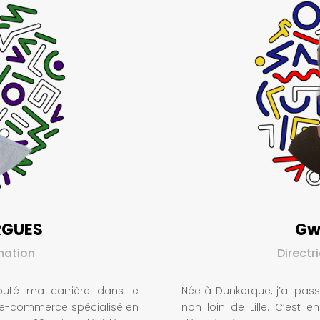
RGUES
Gw
mation
Directr
débuté ma carrière dans le
Née à Dunkerque, j’ai pas
te e-commerce spécialisé en
non loin de Lille. C’est 