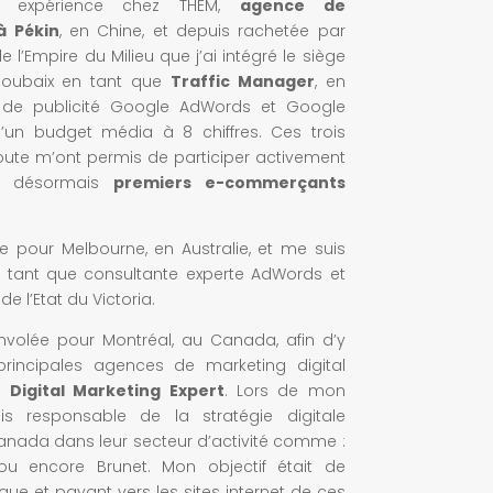
e expérience chez THEM,
agence de
à Pékin
, en Chine, et depuis rachetée par
e l’Empire du Milieu que j’ai intégré le siège
Roubaix en tant que
Traffic Manager
, en
e publicité Google AdWords et Google
d’un budget média à 8 chiffres. Ces trois
ute m’ont permis de participer activement
s désormais
premiers e-commerçants
nce pour Melbourne, en Australie, et me suis
tant que consultante experte AdWords et
e l’Etat du Victoria.
envolée pour Montréal, au Canada, afin d’y
rincipales agences de marketing digital
ue
Digital Marketing Expert
. Lors de mon
ais responsable de la stratégie digitale
anada dans leur secteur d’activité comme :
ou encore Brunet. Mon objectif était de
que et payant vers les sites internet de ces