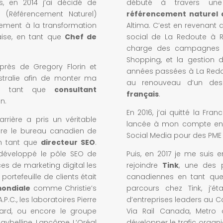
s, en 2014 j’ai décidé de
débuté à travers un
(Référencement Naturel)
référencement naturel 
vement à la transformation
Altima. C’est en revenant d
çaise, en tant que
Chef de
social de La Redoute à 
charge des campagnes d
Shopping, et la gestion 
près de Gregory Florin et
années passées à La Redo
stralie afin de monter ma
au renouveau d’un de
 en tant que
consultant
français
.
n.
En 2016, j’ai quitté la Fra
rrière a pris un véritable
lancée à mon compte en 
ndre le bureau canadien de
Social Media pour des PME d
en tant que
directeur SEO
.
 développé le pôle SEO de
Puis, en 2017 je me suis 
es de marketing digital les
rejoindre
Tink
, une des p
rtefeuille de clients était
canadiennes en tant q
ondiale
comme Christie’s
parcours chez Tink, j’ét
.P.C., les laboratoires Pierre
d’entreprises leaders au C
yard, ou encore le groupe
Via Rail Canada, Metro 
aybelline, Lancôme, L’Oréal
développer le trafic organi