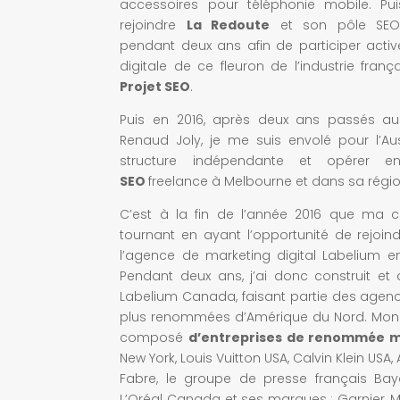
accessoires pour téléphonie mobile. Pui
rejoindre
La Redoute
et son pôle SEO 
pendant deux ans afin de participer acti
digitale de ce fleuron de l’industrie fran
Projet SEO
.
Puis en 2016, après deux ans passés au
Renaud Joly, je me suis envolé pour l’Au
structure indépendante et opérer
SEO
freelance à Melbourne et dans sa régio
C’est à la fin de l’année 2016 que ma ca
tournant en ayant l’opportunité de rejoi
l’agence de marketing digital Labelium 
Pendant deux ans, j’ai donc construit et
Labelium Canada, faisant partie des agenc
plus renommées d’Amérique du Nord. Mon po
composé
d’entreprises de renommée m
New York, Louis Vuitton USA, Calvin Klein USA, A
Fabre, le groupe de presse français Ba
L’Oréal Canada et ses marques : Garnier, M