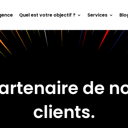
gence
Quel est votre objectif ?
Services
Blo
artenaire de n
clients.