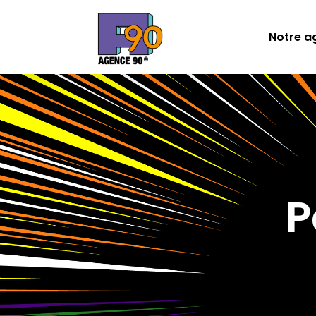
Notre a
P