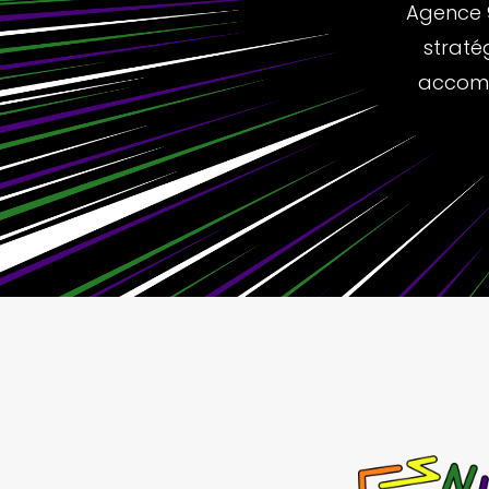
Agence 9
straté
accomp