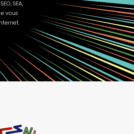
SEO, SEA,
de vous
ternet.