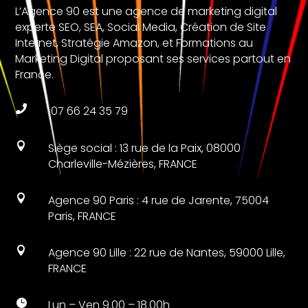
L’Agence 90 est une agence de marketing digital
experte SEO, SEA, Social Media, Création de Site
Internet, Stratégie Amazon, et Formations au
Marketing Digital proposant ses services partout en
France.

07 66 24 35 79

Siège social : 13 rue de la Paix, 08000
Charleville-Mézières, FRANCE

Agence 90 Paris : 4 rue de Jarente, 75004
Paris, FRANCE

Agence 90 Lille : 22 rue de Nantes, 59000 Lille,
FRANCE

Lun – Ven 9.00 – 18.00h