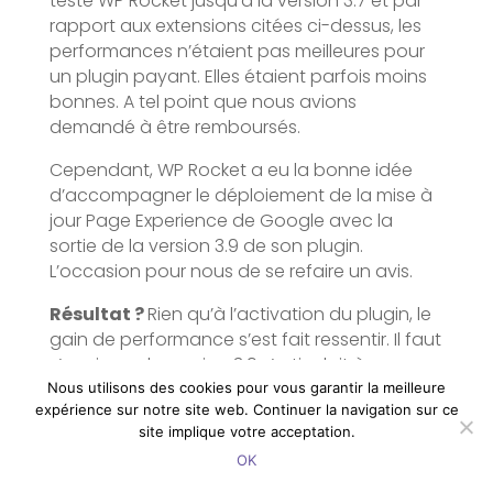
testé WP Rocket jusqu’à la version 3.7 et par
rapport aux extensions citées ci-dessus, les
performances n’étaient pas meilleures pour
un plugin payant. Elles étaient parfois moins
bonnes. A tel point que nous avions
demandé à être remboursés.
Cependant, WP Rocket a eu la bonne idée
d’accompagner le déploiement de la mise à
jour Page Experience de Google avec la
sortie de la version 3.9 de son plugin.
L’occasion pour nous de se refaire un avis.
Résultat ?
Rien qu’à l’activation du plugin, le
gain de performance s’est fait ressentir. Il faut
s’avoir que la version 3.9 s’articulait à
l’époque sur deux axes liés aux Core Web
Nous utilisons des cookies pour vous garantir la meilleure
expérience sur notre site web. Continuer la navigation sur ce
Vitals :
site implique votre acceptation.
Le chargement différé des fichiers JS qui
OK
devrait améliorer votre FID.