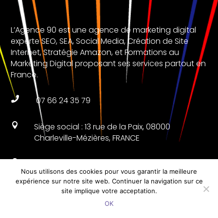
L’Agence 90 est une agence de marketing digital
experte SEO, SEA, Social Media, Création de Site
Internet, Stratégie Amazon, et Formations au
Marketing Digital proposant ses services partout en
France.

07 66 24 35 79

Siège social : 13 rue de la Paix, 08000
Charleville-Mézières, FRANCE

Agence 90 Paris : 4 rue de Jarente, 75004
Nous utilisons des cookies pour vous garantir la meilleure
Paris, FRANCE
expérience sur notre site web. Continuer la navigation sur ce
site implique votre acceptation.

Agence 90 Lille : 22 rue de Nantes, 59000 Lille,
OK
FRANCE