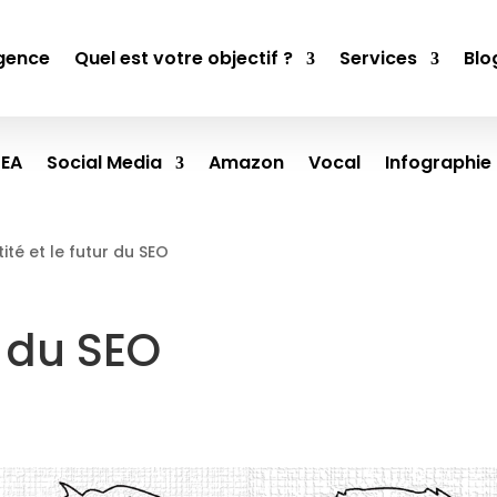
gence
Quel est votre objectif ?
Services
Blo
SEA
Social Media
Amazon
Vocal
Infographie
tité et le futur du SEO
r du SEO