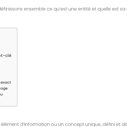
 définissons ensemble ce qu’est une entité et quelle est s
ot-clé
é exact
page
nu
ément d’information ou un concept unique, défini et dist