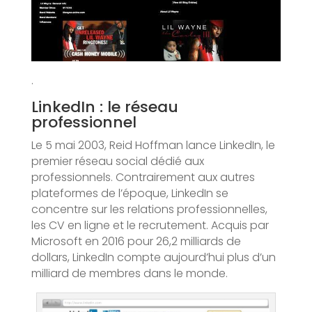
.
LinkedIn : le réseau
professionnel
Le 5 mai 2003, Reid Hoffman lance LinkedIn, le
premier réseau social dédié aux
professionnels. Contrairement aux autres
plateformes de l’époque, LinkedIn se
concentre sur les relations professionnelles,
les CV en ligne et le recrutement. Acquis par
Microsoft en 2016 pour 26,2 milliards de
dollars, LinkedIn compte aujourd’hui plus d’un
milliard de membres dans le monde.