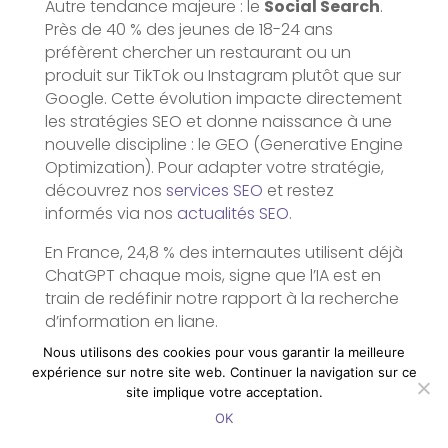
Autre tendance majeure : le
Social Search
.
Près de 40 % des jeunes de 18-24 ans
préfèrent chercher un restaurant ou un
produit sur TikTok ou Instagram plutôt que sur
Google. Cette évolution impacte directement
les stratégies SEO et donne naissance à une
nouvelle discipline : le GEO (Generative Engine
Optimization). Pour adapter votre stratégie,
découvrez nos
services SEO
et restez
informés via nos
actualités SEO
.
En France, 24,8 % des internautes utilisent déjà
ChatGPT chaque mois, signe que l’IA est en
train de redéfinir notre rapport à la recherche
d’information en ligne.
Nous utilisons des cookies pour vous garantir la meilleure
Classement des réseaux
expérience sur notre site web. Continuer la navigation sur ce
sociaux les plus utilisés
site implique votre acceptation.
dans le monde (2025-
OK