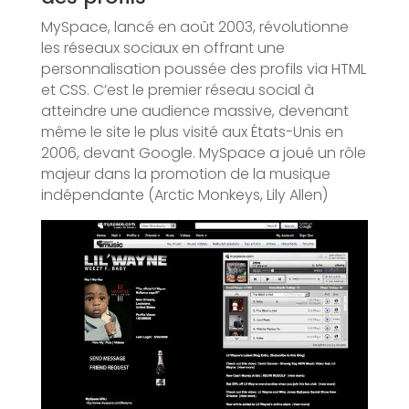
MySpace, lancé en août 2003, révolutionne
les réseaux sociaux en offrant une
personnalisation poussée des profils via HTML
et CSS. C’est le premier réseau social à
atteindre une audience massive, devenant
même le site le plus visité aux États-Unis en
2006, devant Google. MySpace a joué un rôle
majeur dans la promotion de la musique
indépendante (Arctic Monkeys, Lily Allen)