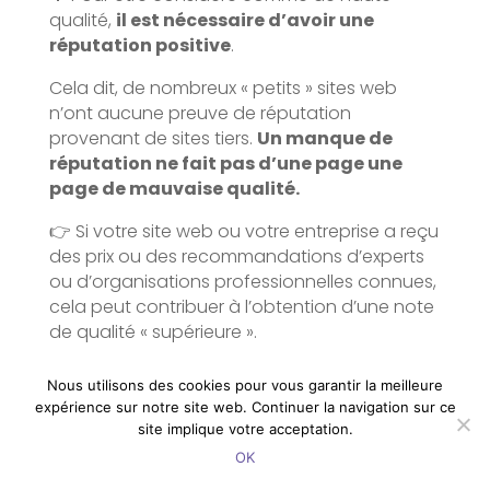
qualité,
il est nécessaire d’avoir une
réputation positive
.
Cela dit, de nombreux « petits » sites web
n’ont aucune preuve de réputation
provenant de sites tiers.
Un manque de
réputation ne fait pas d’une page une
page de mauvaise qualité.
👉 Si votre site web ou votre entreprise a reçu
des prix ou des recommandations d’experts
ou d’organisations professionnelles connues,
cela peut contribuer à l’obtention d’une note
de qualité « supérieure ».
Google utilise également les signaux
Nous utilisons des cookies pour vous garantir la meilleure
d’autres sites dans son algorithme pour
expérience sur notre site web. Continuer la navigation sur ce
déterminer la
réputation
. Si de
site implique votre acceptation.
nombreuses sources fiables disent du mal de
OK
votre site ou de vos auteurs, il vous sera