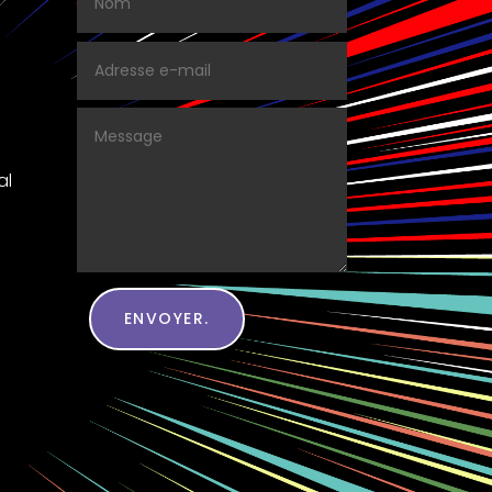
al
ENVOYER.