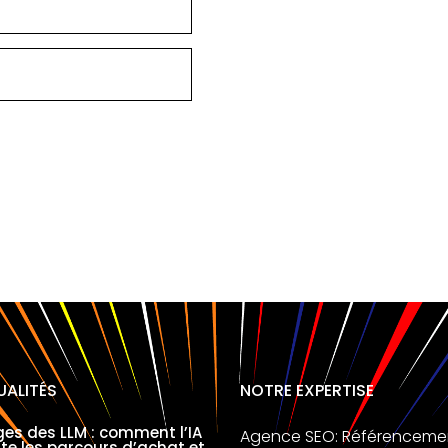
UALITÉS
NOTRE EXPERTISE
es des LLM : comment l’IA
Agence SEO: Référenceme
nte les parcours d’achat et