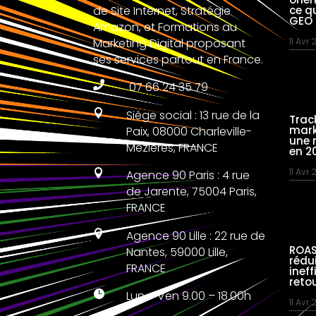
de Site Internet, Stratégie
ce q
GEO
Amazon, et Formations au
Marketing Digital proposant
11 Avr
ses services partout en France.

07 66 24 35 79

Siège social : 13 rue de la
Trac
mark
Paix, 08000 Charleville-
une 
Mézières, FRANCE
en 2
11 Avr

Agence 90 Paris : 4 rue
de Jarente, 75004 Paris,
FRANCE

Agence 90 Lille : 22 rue de
ROAS
Nantes, 59000 Lille,
rédu
FRANCE
inef
reto

Lun – Ven 9.00 – 18.00h
11 Avr