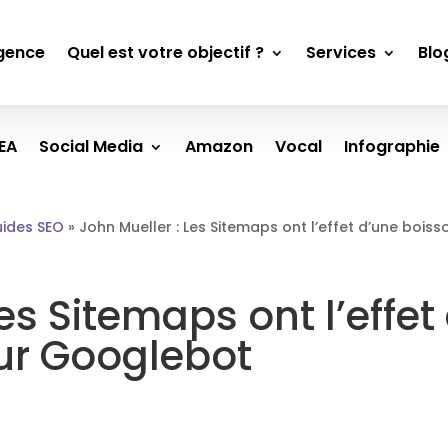
gence
Quel est votre objectif ?
Services
Blo
EA
Social Media
Amazon
Vocal
Infographie
ides SEO
»
John Mueller : Les Sitemaps ont l’effet d’une boi
Les Sitemaps ont l’effe
ur Googlebot