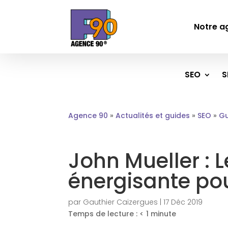
Notre a
SEO
S
Agence 90
»
Actualités et guides
»
SEO
»
Gu
John Mueller : 
énergisante po
par
Gauthier Caizergues
|
17 Déc 2019
Temps de lecture :
< 1
minute