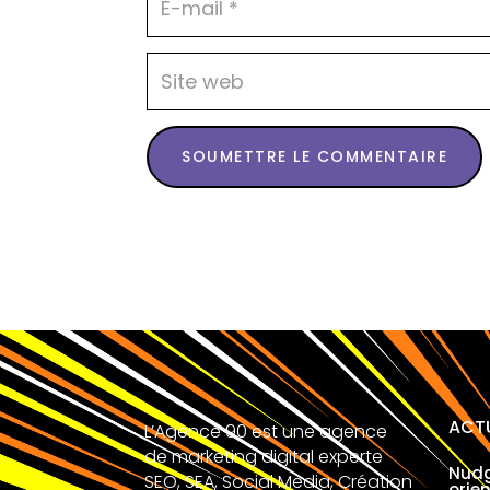
SOUMETTRE LE COMMENTAIRE
ACT
L’Agence 90 est une agence
de marketing digital experte
Nudg
SEO, SEA, Social Media, Création
orie