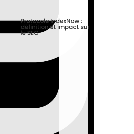
Protocole IndexNow :
définition et impact sur
le SEO