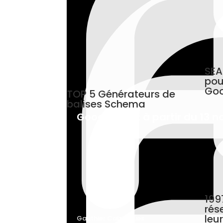
SEA
pou
Goo
TOP 5 Générateurs de
balises Schema
Google Ads : à partir du 13 
199
rés
leu
Gauthier Caizergues