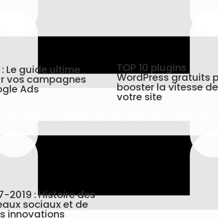
TOP 10 plugins
 : Le guide ultime
WordPress gratuits 
r vos campagnes
booster la vitesse d
gle Ads
votre site
novembre, les données de plus de 11 ans se
7-2019 : Histoire des
eaux sociaux et de
rs innovations