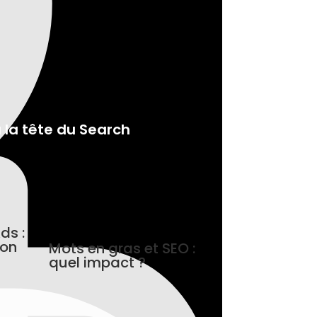
la tête du Search
ds :
bon
Mots en gras et SEO :
quel impact ?