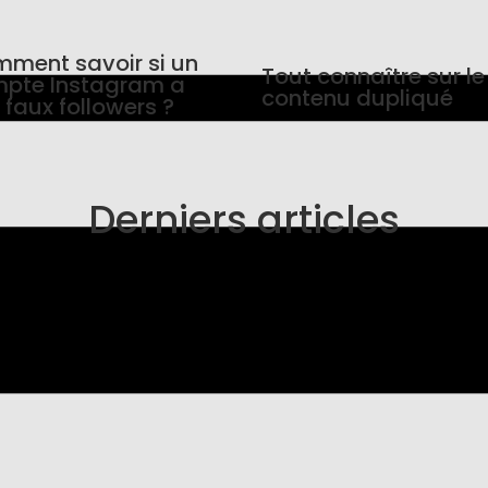
ment savoir si un
Tout connaître sur le
pte Instagram a
contenu dupliqué
 faux followers ?
Derniers articles