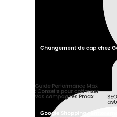
Changement de cap chez Goo
Guide Performance Max
: Conseils pour optimiser
vos campagnes Pmax
SEO
ast
Google Shopping : entièreme