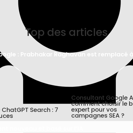
Top des articles
gle : Prabhakar Raghavan est remplacé à 
Consultant Google A
comment choisir le 
expert pour vos
 ChatGPT Search : 7
campagnes SEA ?
uces
nt nouveau et basé sur l’IA