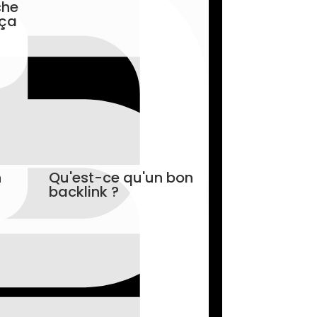
che
 ça
n
Qu'est-ce qu'un bon
backlink ?