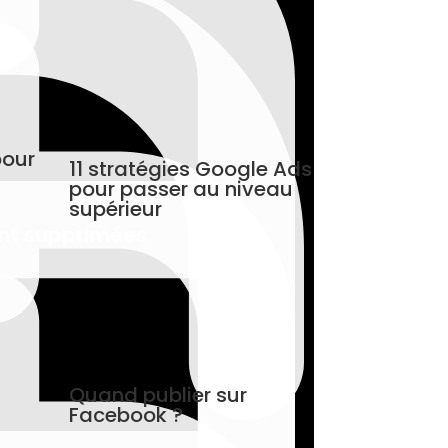
pour
11 stratégies Google Ads
e
pour passer au niveau
supérieur
ront supprimées
Quand publier sur
Facebook ?