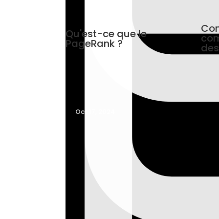
Com
Qu'est-ce que le
com
PageRank ?
des
Oct 17, 2024