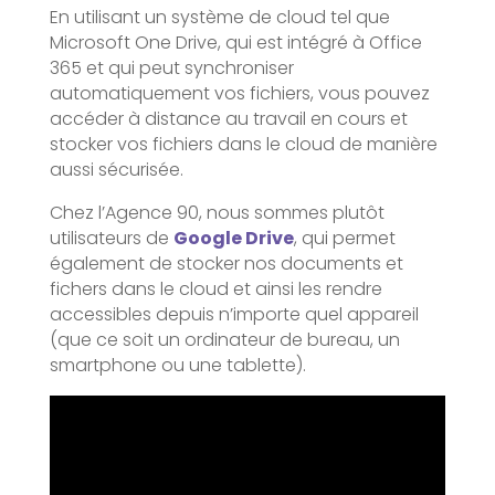
En utilisant un système de cloud tel que
Microsoft One Drive, qui est intégré à Office
365 et qui peut synchroniser
automatiquement vos fichiers, vous pouvez
accéder à distance au travail en cours et
stocker vos fichiers dans le cloud de manière
aussi sécurisée.
Chez l’Agence 90, nous sommes plutôt
utilisateurs de
Google Drive
, qui permet
également de stocker nos documents et
fichers dans le cloud et ainsi les rendre
accessibles depuis n’importe quel appareil
(que ce soit un ordinateur de bureau, un
smartphone ou une tablette).