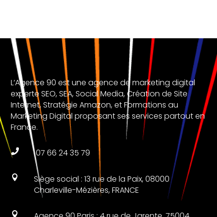
L’Agence 90 est une agence de marketing digital
experte SEO, SEA, Social Media, Création de Site
Internet, Stratégie Amazon, et Formations au
Marketing Digital proposant ses services partout en
France.

07 66 24 35 79

Siège social : 13 rue de la Paix, 08000
Charleville-Mézières, FRANCE

Agence 90 Paris : 4 rue de Jarente, 75004