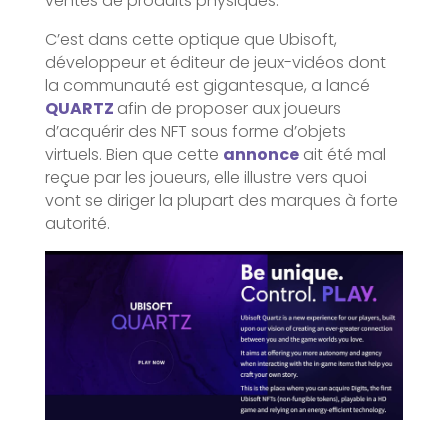
ventes de produits physiques.
C’est dans cette optique que Ubisoft,
développeur et éditeur de jeux-vidéos dont
la communauté est gigantesque, a lancé
QUARTZ
afin de proposer aux joueurs
d’acquérir des NFT sous forme d’objets
virtuels. Bien que cette
annonce
ait été mal
reçue par les joueurs, elle illustre vers quoi
vont se diriger la plupart des marques à forte
autorité.