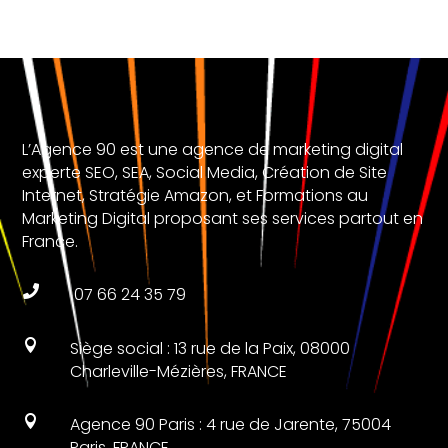
L’Agence 90 est une agence de marketing digital
experte SEO, SEA, Social Media, Création de Site
Internet, Stratégie Amazon, et Formations au
Marketing Digital proposant ses services partout en
France.

07 66 24 35 79

Siège social : 13 rue de la Paix, 08000
Charleville-Mézières, FRANCE

Agence 90 Paris : 4 rue de Jarente, 75004
Paris, FRANCE