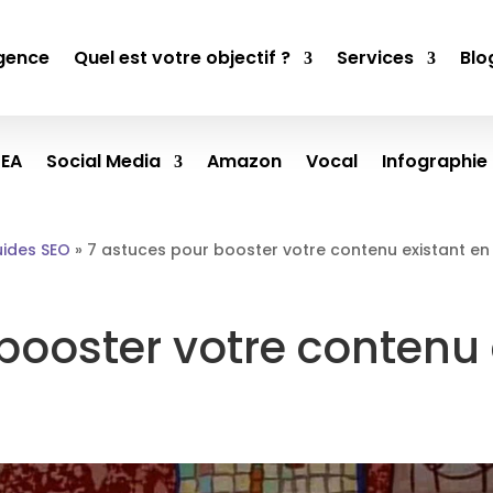
gence
Quel est votre objectif ?
Services
Blo
SEA
Social Media
Amazon
Vocal
Infographie
ides SEO
»
7 astuces pour booster votre contenu existant en
booster votre contenu 