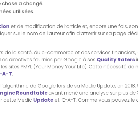
que chose a changé.
nées utilisées.
tion
et de modification de l’article et, encore une fois,
iquer sur le nom de l’auteur afin d’atterrir sur sa page d
urs de la santé, du e-commerce et des services financiers
 Les directives fournies par Google à ses
Quality Raters
i
tous les sites YMYL (Your Money Your Life). Cette nécessité d
-A-T
.
l’algorithme de Google lors de sa Medic Update, en 2018. 
Engine Roundtable
avant mené une analyse sur plus de 30
ar cette Medic
Update
et l’E-A-T. Comme vous pouvez le c