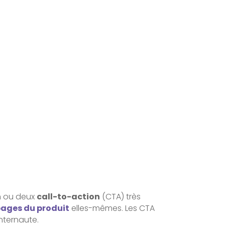
un ou deux
call-to-action
(CTA) très
ages du produit
elles-mêmes. Les CTA
internaute.