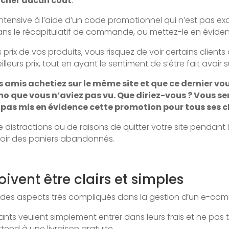
cacher aucun coût
.
tensive à l’aide d’un code promotionnel qui n’est pas excl
s le récapitulatif de commande, ou mettez-le en évidence
s prix de vos produits, vous risquez de voir certains clients 
urs prix, tout en ayant le sentiment de s’être fait avoir su
os amis achetiez sur le même site et que ce dernier vo
 que vous n’aviez pas vu. Que diriez-vous ? Vous ser
pas mis en évidence cette promotion pour tous ses cl
 de distractions ou de raisons de quitter votre site pend
voir des paniers abandonnés.
oivent être clairs et simples
re des aspects très compliqués dans la gestion d’un e-co
ts veulent simplement entrer dans leurs frais et ne pas tr
ttend à une livraison gratuite.