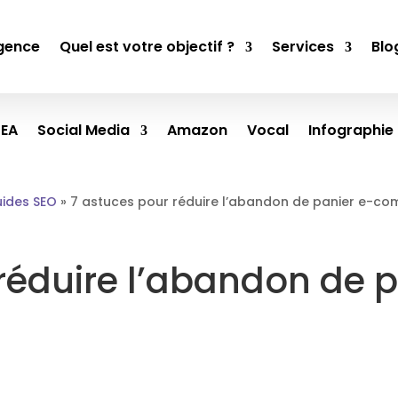
gence
Quel est votre objectif ?
Services
Blo
SEA
Social Media
Amazon
Vocal
Infographie
ides SEO
»
7 astuces pour réduire l’abandon de panier e-c
réduire l’abandon de p