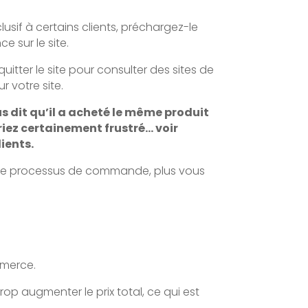
usif à certains clients, préchargez-le
 sur le site.
quitter le site pour consulter des sites de
r votre site.
us dit qu’il a acheté le même produit
iez certainement frustré… voir
ients.
ant le processus de commande, plus vous
mmerce.
op augmenter le prix total, ce qui est