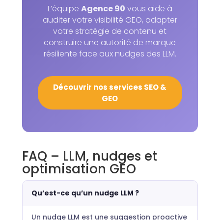
L’équipe
Agence 90
vous aide à
auditer votre visibilité GEO, adapter
votre stratégie de contenu et
construire une autorité de marque
résiliente face aux nudges des LLM.
Découvrir nos services SEO &
GEO
FAQ – LLM, nudges et
optimisation GEO
Qu’est-ce qu’un nudge LLM ?
Un nudge LLM est une suggestion proactive