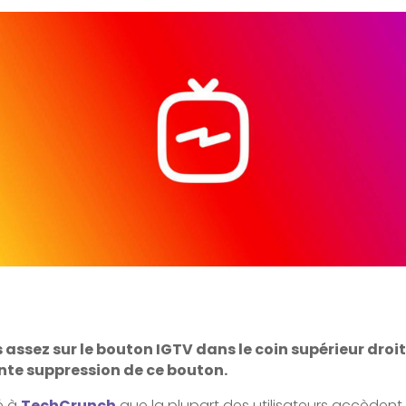
ssez sur le bouton IGTV dans le coin supérieur droit
ente suppression de ce bouton.
é à
TechCrunch
que la plupart des utilisateurs accèdent 