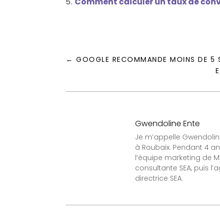
Comment calculer un taux de conv
←
GOOGLE RECOMMANDE MOINS DE 5 S
E
Gwendoline Ente
Je m’appelle Gwendoline 
à Roubaix. Pendant 4 an
l’équipe marketing de Mat
consultante SEA, puis l
directrice SEA.