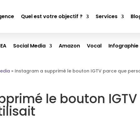
gence
Quel est votre objectif ?
Services
Blo
SEA
Social Media
Amazon
Vocal
Infographie
Media
»
Instagram a supprimé le bouton IGTV parce que personn
pprimé le bouton IGTV
ilisait