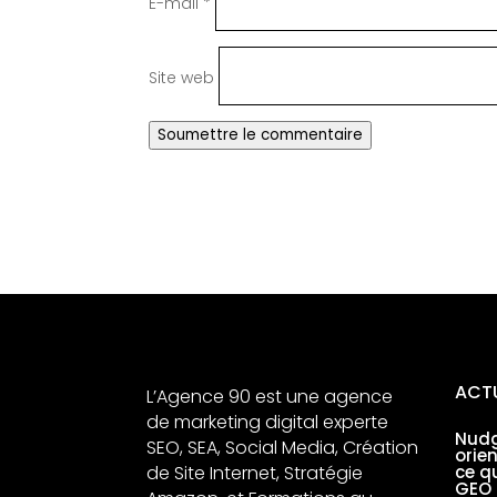
E-mail
*
Site web
Soumettre le commentaire
ACT
L’Agence 90 est une agence
de marketing digital experte
Nudg
SEO, SEA, Social Media, Création
orie
de Site Internet, Stratégie
ce q
GEO