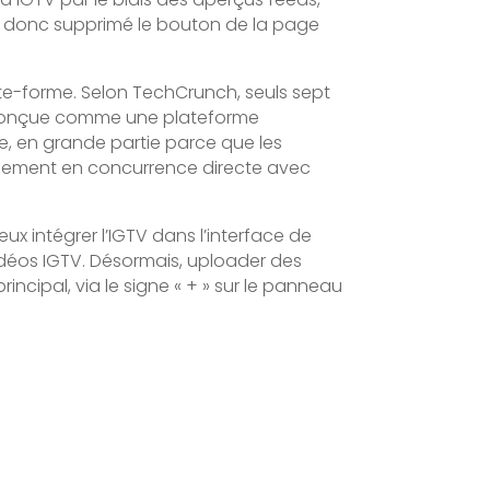
a donc supprimé le bouton de la page
ate-forme. Selon TechCrunch, seuls sept
ment conçue comme une plateforme
le, en grande partie parce que les
galement en concurrence directe avec
x intégrer l’IGTV dans l’interface de
 vidéos IGTV. Désormais, uploader des
ncipal, via le signe « + » sur le panneau