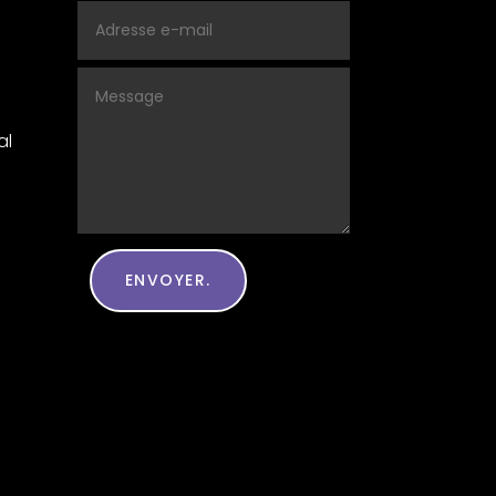
al
ENVOYER.