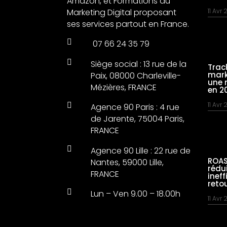
Amazon, et Formations au
Marketing Digital proposant
11 Avr
ses services partout en France.

07 66 24 35 79

Siège social : 13 rue de la
Trac
mark
Paix, 08000 Charleville-
une 
Mézières, FRANCE
en 2
11 Avr

Agence 90 Paris : 4 rue
de Jarente, 75004 Paris,
FRANCE

Agence 90 Lille : 22 rue de
ROAS
Nantes, 59000 Lille,
rédu
FRANCE
inef
reto

Lun – Ven 9.00 – 18.00h
11 Avr