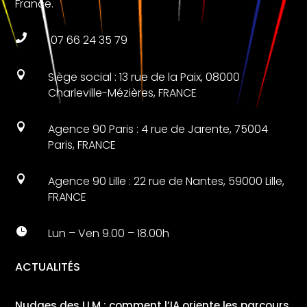
France.

07 66 24 35 79

Siège social : 13 rue de la Paix, 08000
Charleville-Mézières, FRANCE

Agence 90 Paris : 4 rue de Jarente, 75004
Paris, FRANCE

Agence 90 Lille : 22 rue de Nantes, 59000 Lille,
FRANCE

Lun – Ven 9.00 – 18.00h
ACTUALITÉS
Nudges des LLM : comment l’IA oriente les parcours