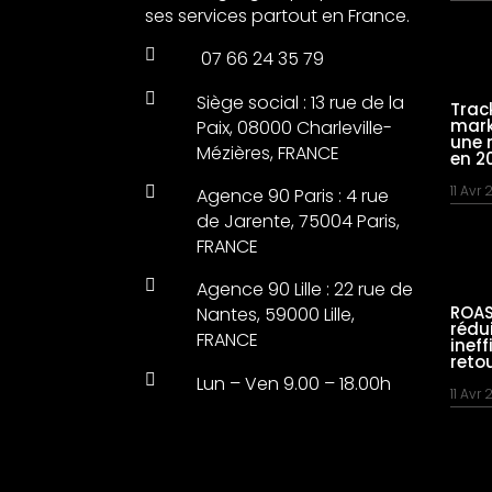
ses services partout en France.

07 66 24 35 79

Siège social : 13 rue de la
Trac
mark
Paix, 08000 Charleville-
une 
Mézières, FRANCE
en 2
11 Avr

Agence 90 Paris : 4 rue
de Jarente, 75004 Paris,
FRANCE

Agence 90 Lille : 22 rue de
ROAS
Nantes, 59000 Lille,
rédu
FRANCE
inef
reto

Lun – Ven 9.00 – 18.00h
11 Avr