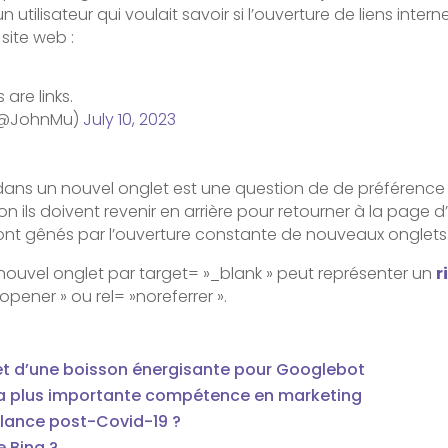
’un utilisateur qui voulait savoir si l’ouverture de liens in
 site web :
 are links.
D (@JohnMu)
July 10, 2023
dans un nouvel onglet est une question de de préférence po
on ils doivent revenir en arrière pour retourner à la page d
 sont gênés par l’ouverture constante de nouveaux onglets
 nouvel onglet par target= »_blank » peut représenter un
r
oopener » ou rel= »noreferrer ».
ffet d’une boisson énergisante pour Googlebot
la plus importante compétence en marketing
lance post-Covid-19 ?
e Bing ?