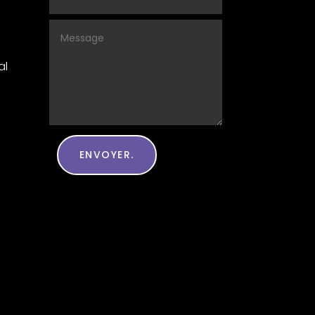
al
ENVOYER.