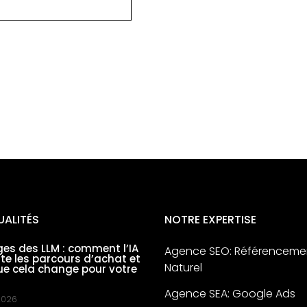
UALITÉS
NOTRE EXPERTISE
es des LLM : comment l’IA
Agence SEO: Référenceme
nte les parcours d’achat et
Naturel
ue cela change pour votre
Agence SEA: Google Ads
 2026