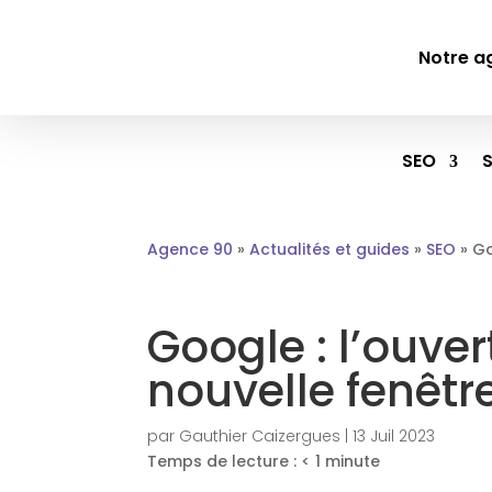
Notre a
SEO
Agence 90
»
Actualités et guides
»
SEO
»
Go
Google : l’ouve
nouvelle fenêtr
par
Gauthier Caizergues
|
13 Juil 2023
Temps de lecture :
< 1
minute