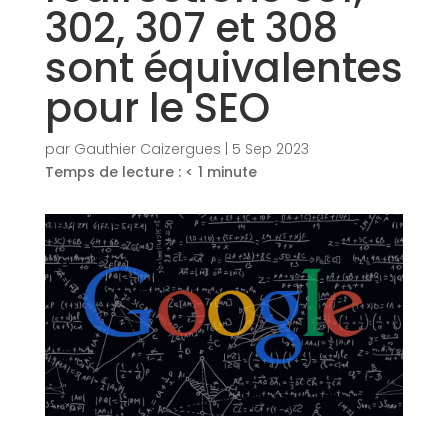
302, 307 et 308
sont équivalentes
pour le SEO
par
Gauthier Caizergues
|
5 Sep 2023
Temps de lecture :
< 1
minute