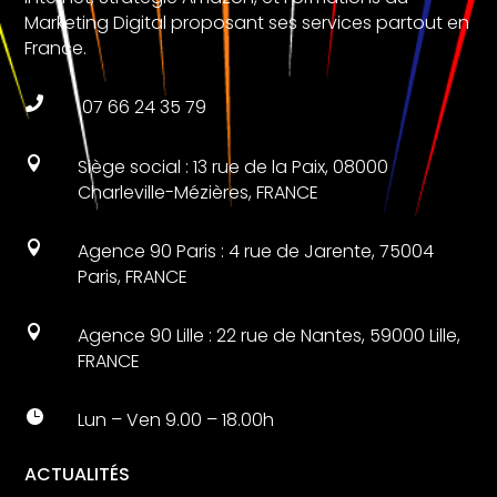
Marketing Digital proposant ses services partout en
France.

07 66 24 35 79

Siège social : 13 rue de la Paix, 08000
Charleville-Mézières, FRANCE

Agence 90 Paris : 4 rue de Jarente, 75004
Paris, FRANCE

Agence 90 Lille : 22 rue de Nantes, 59000 Lille,
FRANCE

Lun – Ven 9.00 – 18.00h
ACTUALITÉS