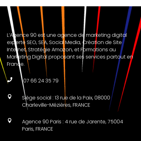
L’Agence 90 est une agence de marketing digital
experte SEO, SEA, Social Media, Création de Site
Internet, Stratégie Amazon, et Formations au
Marketing Digital proposant ses services partout en
France.

07 66 24 35 79

Siège social : 13 rue de la Paix, 08000
Charleville-Mézières, FRANCE

Agence 90 Paris : 4 rue de Jarente, 75004
Paris, FRANCE