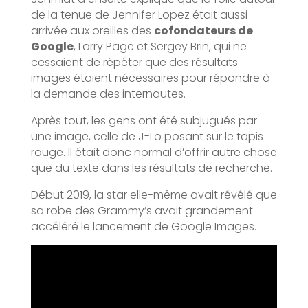
de la tenue de Jennifer Lopez était aussi
arrivée aux oreilles des
cofondateurs de
Google
, Larry Page et Sergey Brin, qui ne
cessaient de répéter que des résultats
images étaient nécessaires pour répondre à
la demande des internautes.
Après tout, les gens ont été subjugués par
une image, celle de J-Lo posant sur le tapis
rouge. Il était donc normal d’offrir autre chose
que du texte dans les résultats de recherche.
Début 2019, la star elle-même avait révélé que
sa robe des Grammy’s avait grandement
accéléré le lancement de Google Images.