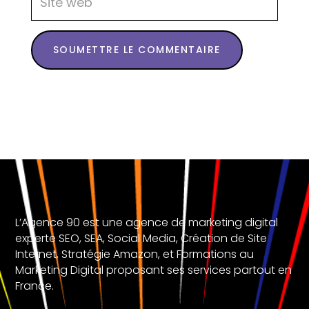
SOUMETTRE LE COMMENTAIRE
L’Agence 90 est une agence de marketing digital
experte SEO, SEA, Social Media, Création de Site
Internet, Stratégie Amazon, et Formations au
Marketing Digital proposant ses services partout en
France.