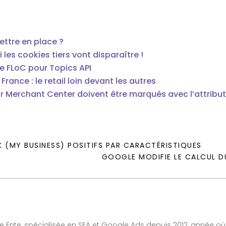
ettre en place ?
les cookies tiers vont disparaître !
 FLoC pour Topics API
rance : le retail loin devant les autres
pour Merchant Center doivent être marqués avec l’attribu
 (MY BUSINESS) POSITIFS PAR CARACTÉRISTIQUES
GOOGLE MODIFIE LE CALCUL D
Ente, spécialisée en SEA et Google Ads depuis 2012, année où j’