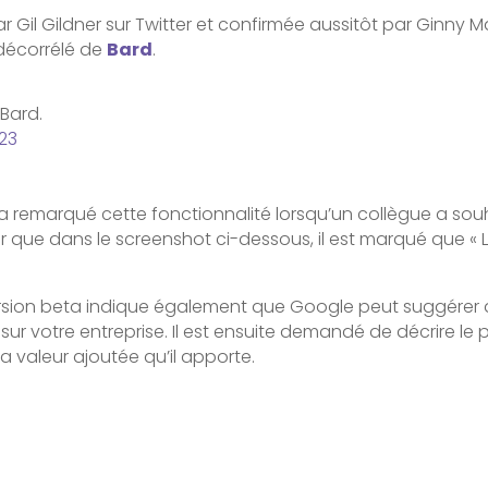
r Gil Gildner sur Twitter et confirmée aussitôt par Ginny
t décorrélé de
Bard
.
 Bard.
023
il a remarqué cette fonctionnalité lorsqu’un collègue a 
r que dans le screenshot ci-dessous, il est marqué que « 
version beta indique également que Google peut suggérer d
ur votre entreprise. Il est ensuite demandé de décrire le p
a valeur ajoutée qu’il apporte.