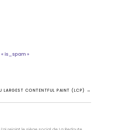
t « is_spam »
U LARGEST CONTENTFUL PAINT (LCP)
→
ai rejoint le siège social de La Redoute