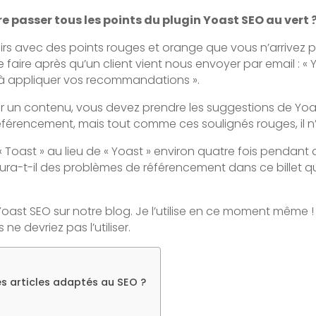
e passer tous les points du plugin Yoast SEO au vert 
rs avec des points rouges et orange que vous n’arrivez pa
faire après qu’un client vient nous envoyer par email : «
te à appliquer vos recommandations ».
er un contenu, vous devez prendre les suggestions de Yo
érencement, mais tout comme ces soulignés rouges, il n’es
 Toast » au lieu de « Yoast » environ quatre fois pendant qu
 aura-t-il des problèmes de référencement dans ce billet 
oast SEO sur notre blog. Je l’utilise en ce moment même ! I
e devriez pas l’utiliser.
s articles adaptés au SEO ?