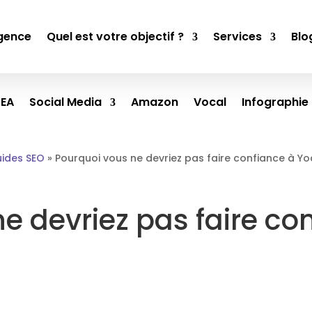
gence
Quel est votre objectif ?
Services
Blo
SEA
Social Media
Amazon
Vocal
Infographie
ides SEO
»
Pourquoi vous ne devriez pas faire confiance à Yo
e devriez pas faire co