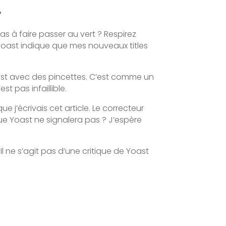
?
s à faire passer au vert ? Respirez
 Yoast indique que mes nouveaux titles
ast avec des pincettes. C’est comme un
t pas infaillible.
e j’écrivais cet article. Le correcteur
que Yoast ne signalera pas ? J’espère
l ne s’agit pas d’une critique de Yoast