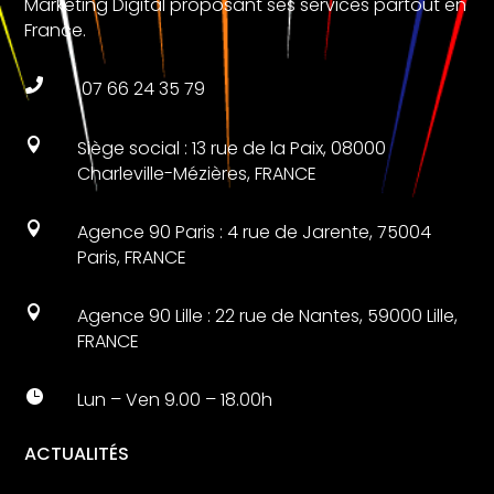
Marketing Digital proposant ses services partout en
France.

07 66 24 35 79

Siège social : 13 rue de la Paix, 08000
Charleville-Mézières, FRANCE

Agence 90 Paris : 4 rue de Jarente, 75004
Paris, FRANCE

Agence 90 Lille : 22 rue de Nantes, 59000 Lille,
FRANCE

Lun – Ven 9.00 – 18.00h
ACTUALITÉS