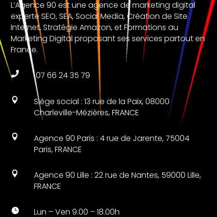
L’Agence 90 est une agence de marketing digital
experte SEO, SEA, Social Media, Création de Site
Internet, Stratégie Amazon, et Formations au
Marketing Digital proposant ses services partout en
France.

07 66 24 35 79

Siège social : 13 rue de la Paix, 08000
Charleville-Mézières, FRANCE

Agence 90 Paris : 4 rue de Jarente, 75004
Paris, FRANCE

Agence 90 Lille : 22 rue de Nantes, 59000 Lille,
FRANCE

Lun – Ven 9.00 – 18.00h